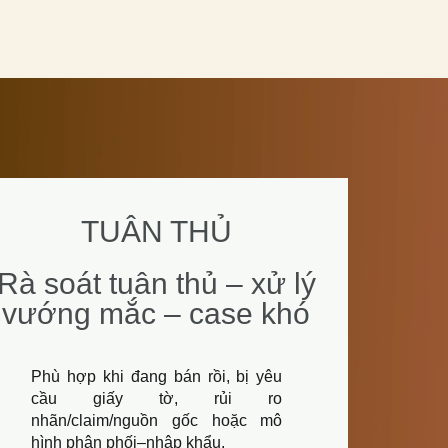
TUÂN THỦ
Rà soát tuân thủ – xử lý
vướng mắc – case khó
Phù hợp khi đang bán rồi, bị yêu
cầu giấy tờ, rủi ro
nhãn/claim/nguồn gốc hoặc mô
hình phân phối–nhập khẩu.