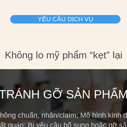
YÊU CẦU DỊCH VỤ
Không lo mỹ phẩm “kẹt” lại
TRÁNH GỠ SẢN PHẨ
hông chuẩn, nhãn/claim; Mô hình kinh 
hất quán; Bị yêu cầu bổ sung hoặc gỡ s