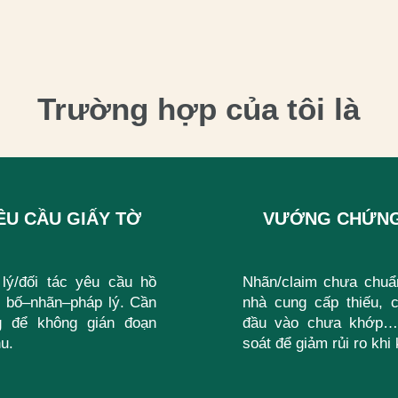
Trường hợp của tôi là
YÊU CẦU GIẤY TỜ
VƯỚNG CHỨNG
 lý/đối tác yêu cầu hồ
Nhãn/claim chưa chuẩ
 bố–nhãn–pháp lý. Cần
nhà cung cấp thiếu, 
g để không gián đoạn
đầu vào chưa khớp…
u.
soát để giảm rủi ro khi 