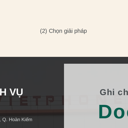
(2) Chọn giải pháp
H VỤ
Ghi c
Do
i, Q. Hoàn Kiếm