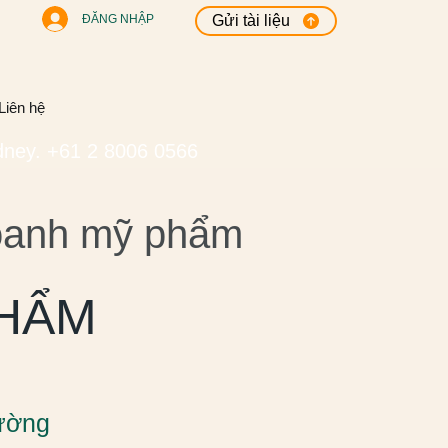
ĐĂNG NHẬP
Gửi tài liệu
Liên hệ
ney. +61 2 8006 0566
doanh mỹ phẩm
PHẨM
rường