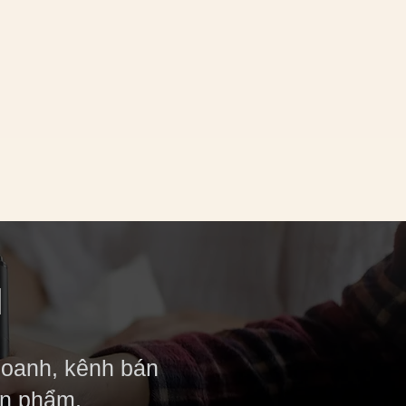
M
doanh, kênh bán
ản phẩm.