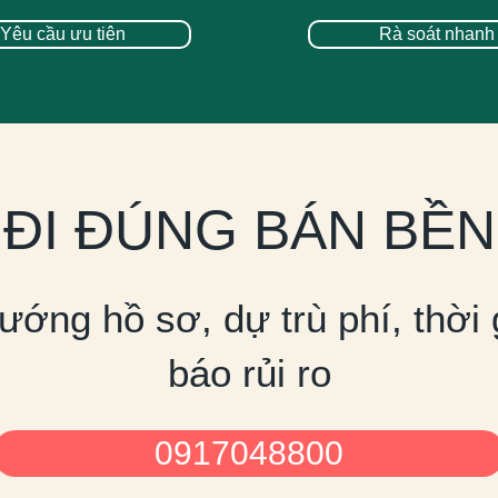
Yêu cầu ưu tiên
Rà soát nhanh
ĐI ĐÚNG BÁN BỀN
ướng hồ sơ, dự trù phí, thời 
báo rủi ro
0917048800