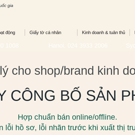
uốc gia
oạt động
Giấy tờ cá nhân
Kinh doanh & tuân thủ
00 1008
Hanoi. 024 3933 2006
Syd
 lý cho shop/brand kinh 
Y CÔNG BỐ SẢN 
Hợp chuẩn bán online/offline.
 lỗi hồ sơ, lỗi nhãn trước khi xuất thị t