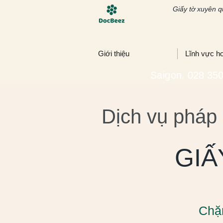
Giấy tờ xuyên q
Giới thiệu
Lĩnh vực h
Saigon
. 028 35
Dịch vụ pháp
GIẤ
Chặn