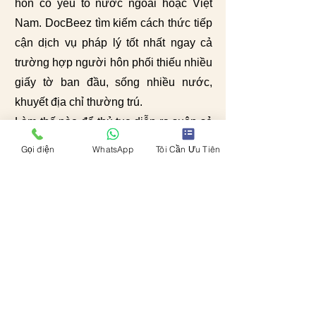
hôn có yếu tố nước ngoài hoặc Việt
Nam. DocBeez tìm kiếm cách thức tiếp
cận dịch vụ pháp lý tốt nhất ngay cả
trường hợp người hôn phối thiếu nhiều
giấy tờ ban đầu, sống nhiều nước,
khuyết địa chỉ thường trú.
Làm thế nào để thủ tục diễn ra suôn sẻ
và kín đáo? Cách duy nhất là tìm đến
Gọi điện
WhatsApp
Tôi Cần Ưu Tiên
dịch vụ hiểu việc có kinh nghiệm xử lý
giai đoạn khởi đầu và kết thúc. Nếu sự
việc cần mức độ bảo mật và chạy đua
theo giấy tờ, hãy nghe chuyên gia tư
vấn trước khi bạn quyết định chọn làm
theo hướng nào.
Chúng tôi thực hiện trong Việt Nam và
toàn cầu dịch vụ tư vấn đăng ký kết