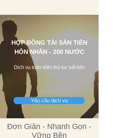
HỢP ĐỒNG TÀI SẢN TIỀN
HÔN NHÂN - 200 NƯỚC
Dịch vụ toàn diện thủ tục kết hôn
Yêu cầu dịch vụ
Đơn Giản - Nhanh Gọn -
Vững Bền