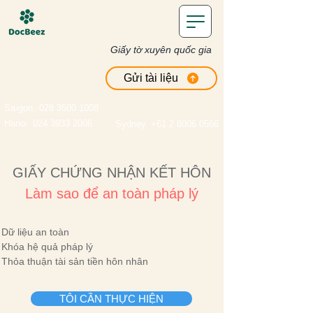
Giấy tờ xuyên quốc gia
Gửi tài liệu
Saigon
. 028 3500 1008
Hanoi. 024 3933 2006
Sydney. +61 2 8006 0566
GIẤY CHỨNG NHẬN KẾT HÔN
Làm sao để an toàn pháp lý
Dữ liệu an toàn
Khóa hệ quả pháp lý
Thỏa thuận tài sản tiền hôn nhân
TÔI CẦN THỰC HIỆN