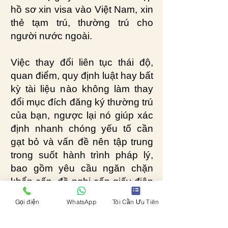
hồ sơ xin visa vào Việt Nam, xin
thẻ tạm trú, thường trú cho
người nước ngoài.
Việc thay đổi liên tục thái độ,
quan điểm, quy định luật hay bất
kỳ tài liệu nào không làm thay
đổi mục đích đăng ký thường trú
của bạn, ngược lại nó giúp xác
định nhanh chóng yếu tố cần
gạt bỏ và vấn đề nên tập trung
trong suốt hành trình pháp lý,
bao gồm yêu cầu ngăn chặn
khẩn cấp, đề nghị cấp giấy điện
tử v.v..
Gọi điện
WhatsApp
Tôi Cần Ưu Tiên
Trừ khi nội dung không trung
thực, chúng tôi cam kết đồng