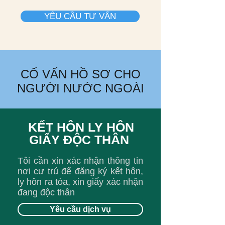
YÊU CẦU TƯ VẤN
CỐ VẤN HỒ SƠ CHO
NGƯỜI NƯỚC NGOÀI
KẾT HÔN LY HÔN
GIẤY ĐỘC THÂN
Tôi cần xin xác nhận thông tin
nơi cư trú để đăng ký kết hôn,
ly hôn ra tòa, xin giấy xác nhận
đang độc thân
Yêu cầu dịch vụ