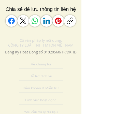
Chia sẻ để lưu thông tin liên hệ
Cố vấn pháp lý nội dung:
CÔNG TY LUẬT TNHH MTON VIỆT NAM
Đăng Ký Hoạt Động số
01020560
/TP/ĐKHĐ
Về chúng tôi
Hỗ trợ dịch vụ
Điều khoản & Miễn trừ
Lĩnh vực hoạt động
Yêu cầu xử lý dữ liệu