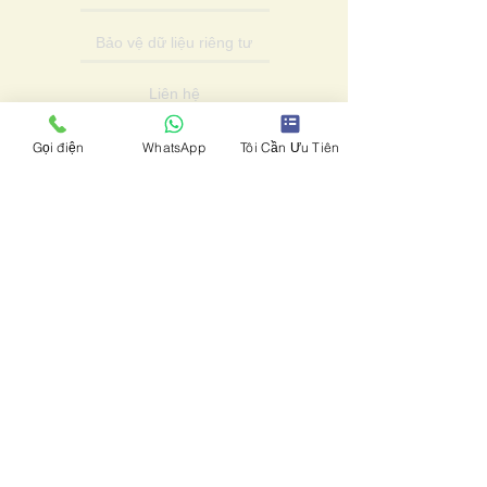
Bảo vệ dữ liệu riêng tư
Liên hệ
Hợp tác đối tác
Gọi điện
WhatsApp
Tôi Cần Ưu Tiên
Bản quyền & Tuân thủ
© BẢO LƯU MỌI QUYỀN PHÁP LÝ
Chúng tôi không phải là tổ chức thuộc
Chính phủ, không có liên kết với Chính
phủ. Chúng tôi không cung cấp các giấy
tờ pháp lý được cấp/phát hành/chấp
thuận bởi/do/thuộc/từ Chính phủ.
Chúng tôi cũng không cung cấp các giấy