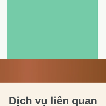
Dịch vụ liên quan