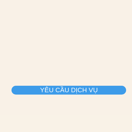
YÊU CẦU DỊCH VỤ