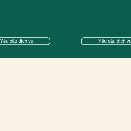
Yêu cầu dịch vụ
Yêu cầu dịch vu