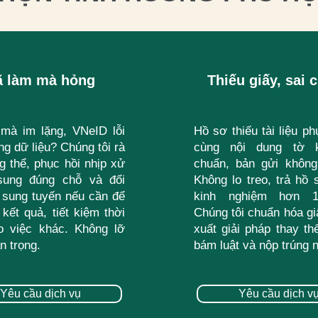
ã làm mà hỏng
Thiếu giấy, sai 
mà im lặng, VNeID lỗi
Hồ sơ thiếu tài liệu ph
g dữ liệu? Chúng tôi rà
cùng nội dung tờ k
g thể, phục hồi nhịp xử
chuẩn, bản gửi không
sung đúng chỗ và đổi
Không lo treo, trả hồ
 sung tuyến nếu cần để
kinh nghiệm hơn 
kết quả, tiết kiệm thời
Chúng tôi chuẩn hóa gi
o việc khác. Không lỡ
xuất giải pháp thay th
n trọng.
bám luật và nộp trúng 
Yêu cầu dịch vụ
Yêu cầu dịch vu