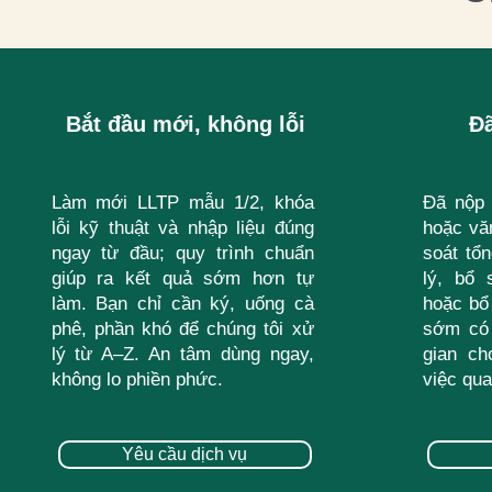
Bắt đầu mới, không lỗi
Đ
Làm mới LLTP mẫu 1/2, khóa
Đã nộp 
lỗi kỹ thuật và nhập liệu đúng
hoặc văn
ngay từ đầu; quy trình chuẩn
soát tổn
giúp ra kết quả sớm hơn tự
lý, bổ 
làm. Bạn chỉ cần ký, uống cà
hoặc bổ
phê, phần khó để chúng tôi xử
sớm có 
lý từ A–Z. An tâm dùng ngay,
gian ch
không lo phiền phức.
việc qua
Yêu cầu dịch vụ