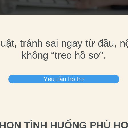
huật, tránh sai ngay từ đầu, n
không “treo hồ sơ”.
Yêu cầu hỗ trợ
HỌN TÌNH HUỐNG PHÙ H