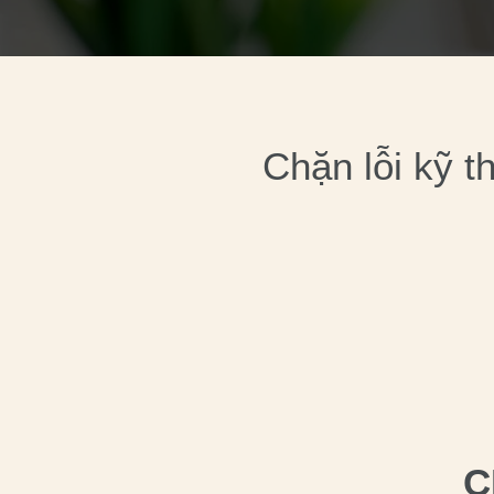
Chặn lỗi kỹ t
C