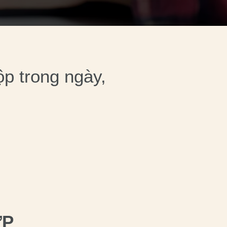
ộp trong ngày,
ỢP